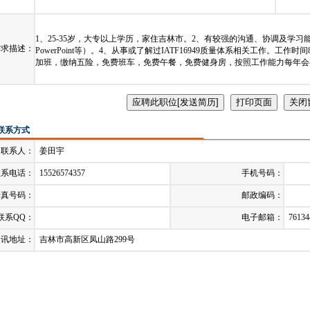
发布日期：
2023-10-26
1、25-35岁，大专以上学历，家住吉林市。2、有较强的沟通、协调及学习能力
需求描述：
PowerPoint等）。4、从事或了解过IATF16949质量体系相关工作。工
加班，缴纳五险，免费班车，免费午餐，免费健身房，按照工作能力每年会
联系方式
联系人：
姜田宇
联系电话：
15526574357
手机号码：
传真号码：
邮政编码：
联系QQ：
电子邮箱：
7613
通讯地址：
吉林市高新区凤山路299号