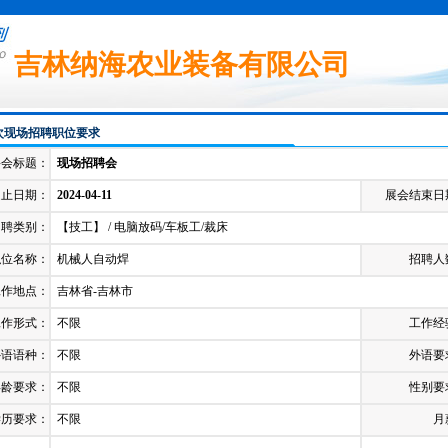
吉林纳海农业装备有限公司
次现场招聘职位要求
聘会标题：
现场招聘会
起止日期：
2024-04-11
展会结束日
招聘类别：
【技工】 / 电脑放码/车板工/裁床
职位名称：
机械人自动焊
招聘人
工作地点：
吉林省-吉林市
工作形式：
不限
工作经
外语语种：
不限
外语要
年龄要求：
不限
性别要
学历要求：
不限
月