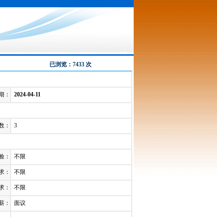
已浏览：7433 次
期：
2024-04-11
数：
3
验：
不限
求：
不限
求：
不限
薪：
面议