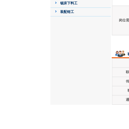
锯床下料工
装配钳工
岗位